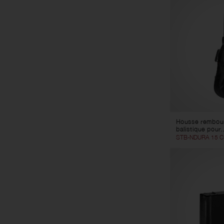
Housse rembour
balistique pour..
STB-NDURA 15 C