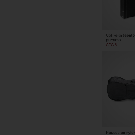
Coffre-présento
guitares...
GDC-6
Housse en nylon