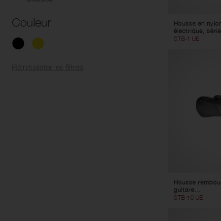
Kazoos
Sifflets
Couleur
Housse en nylon
électrique, série
STB-1 UE
Réinitialister les filtres
Housse rembour
guitare...
STB-10 UE