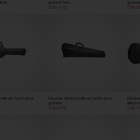
érie...
guitare folk...
guitare
STB-10 W2
STB-10
rée en nylon pour
Housse rembourrée en nylon pour
Housse
guitare...
électri
STB-10 TE
STB-1 