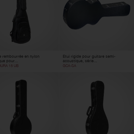
 rembourrée en nylon
Etui rigide pour guitare semi-
que pour...
acoustique, série...
URA 15 UB
GCA-SA