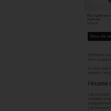
Etui rigide pour
style Les...
GCA-LP
Show 36 it
Emmenez votre
donc toujours
Si vous avez 
maison, l'emp
Housse d
Les housses d
modèles simpl
compartiment 
Les housses p