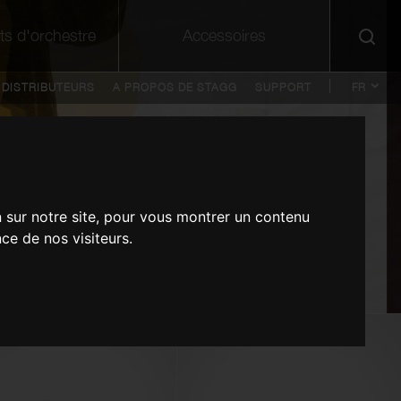
ts d'orchestre
Accessoires
DISTRIBUTEURS
A PROPOS DE STAGG
SUPPORT
FR
DE
EN
NL
n sur notre site, pour vous montrer un contenu
ce de nos visiteurs.
Boîtier de scène, série S - 16x entrées
Guitare classique électro-acoustique
Pads en gel pour cymbales de 5" à
Housse pour clarinette, noir