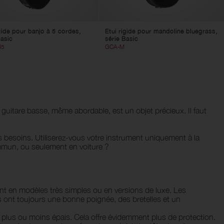
igide pour banjo à 5 cordes,
Etui rigide pour mandoline bluegrass,
Basic
série Basic
J5
GCA-M
guitare basse, même abordable, est un objet précieux. Il faut
s besoins. Utiliserez-vous votre instrument uniquement à la
ommun, ou seulement en voiture ?
tent en modèles très simples ou en versions de luxe. Les
s ont toujours une bonne poignée, des bretelles et un
lus ou moins épais. Cela offre évidemment plus de protection.