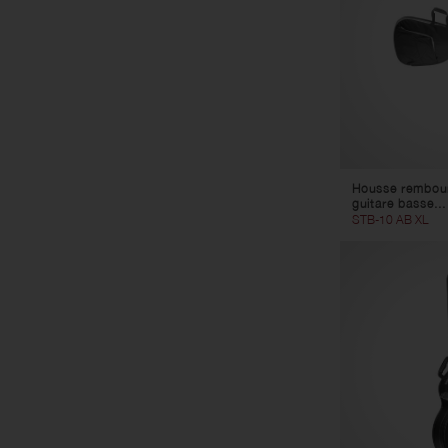
Housse rembour
guitare basse...
STB-10 AB XL