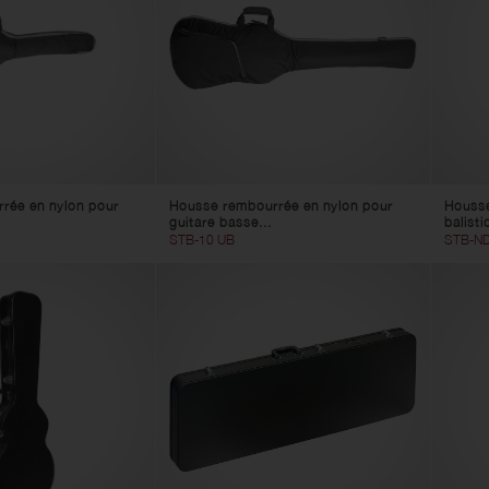
rée en nylon pour
Housse rembourrée en nylon pour
Housse
guitare basse...
balisti
STB-10 UB
STB-ND