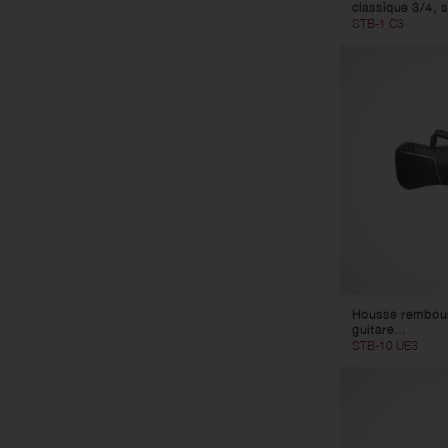
classique 3/4, s
STB-1 C3
Housse rembour
guitare...
STB-10 UE3