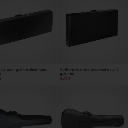
gide pour guitare électrique,
Coffre-présentoir universel pour 4
...
guitares...
E
GDC-8