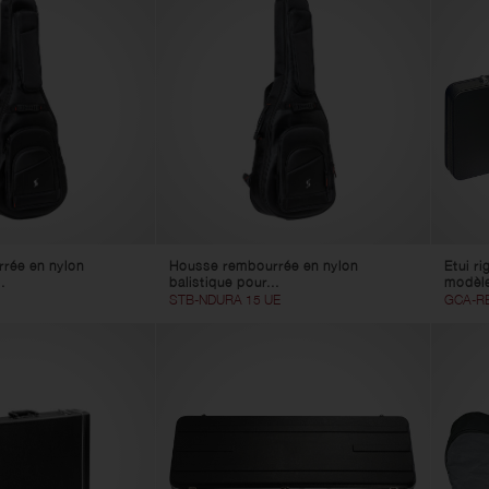
rée en nylon
Housse rembourrée en nylon
Etui ri
.
balistique pour...
modèle
STB-NDURA 15 UE
GCA-R