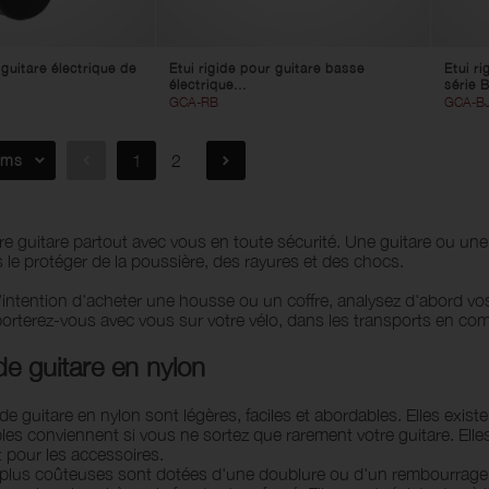
 guitare électrique de
Etui rigide pour guitare basse
Etui r
électrique...
série 
GCA-RB
GCA-B
ems
1
2
 guitare partout avec vous en toute sécurité. Une guitare ou une 
 le protéger de la poussière, des rayures et des chocs.
l'intention d'acheter une housse ou un coffre, analysez d'abord vo
orterez-vous avec vous sur votre vélo, dans les transports en c
e guitare en nylon
e guitare en nylon sont légères, faciles et abordables. Elles exis
es conviennent si vous ne sortez que rarement votre guitare. Elle
pour les accessoires.
lus coûteuses sont dotées d'une doublure ou d'un rembourrage p