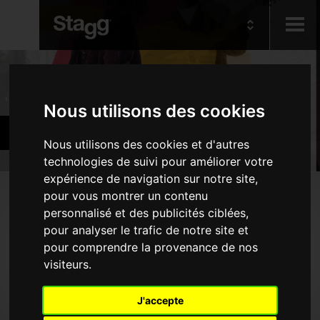
Kids
Produits
Nous utilisons des cookies
Audio &
Instruments d'orchestre
Lighting
Nous utilisons des cookies et d'autres
technologies de suivi pour améliorer votre
expérience de navigation sur notre site,
Produits
pour vous montrer un contenu
personnalisé et des publicités ciblées,
Instruments à vent - Bois
pour analyser le trafic de notre site et
Instruments à vent - Cuivres
pour comprendre la provenance de nos
visiteurs.
Instruments à vent divers
Instruments à cordes
J'accepte
Banquettes et tabourets de piano