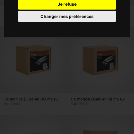
Je refuse
Accessoires
Harmonica Blues en LA majeur
Harmonica Blues en RE majeur
BJH-B20 A
BJH-B20 D
Changer mes préférences
Housses et étuis
Type
Harmonicas
Mélodicas
Ocarinas
Kazoos
Sifflets
Réinitialister les filtres
Appliquer les filtres
Harmonica Blues en DO majeur
Harmonica Blues en MI majeur
BJH-B20 C
BJH-B20 E