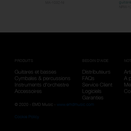
guitare
MA-1032-NI
NRW-1
PRODUITS
BESOIN D'AIDE
NOT
Guitares et basses
Distributeurs
Art
Cymbales & percussions
FAQs
A 
Instruments d'orchestre
Service Client
Me
Accessoires
Logiciels
Con
Garanties
© 2020 - EMD Music -
www.emdmusic.com
Cookie Policy