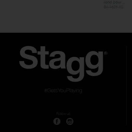
rond pour...
BA-4525-5S
#GetsYouPlaying
Follow us