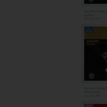
Kazoos
Sifflets
Jeu de cordes 
guitare...
AC-1254-PH
Jeu de cordes b
acoustique
AC-1254-BR