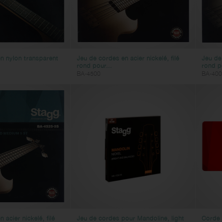
n nylon transparent
Jeu de cordes en acier nickelé, filé
Jeu de 
rond pour...
rond po
BA-4500
BA-400
 acier nickelé, filé
Jeu de cordes pour Mandoline, light
Corde 