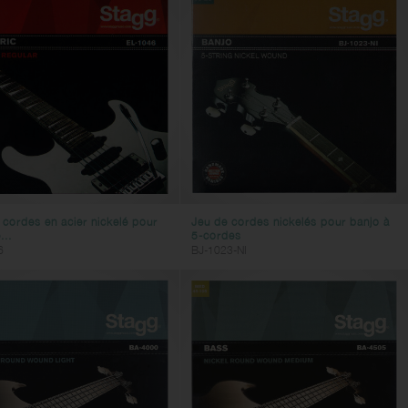
 cordes en acier nickelé pour
Jeu de cordes nickelés pour banjo à
...
5-cordes
6
BJ-1023-NI