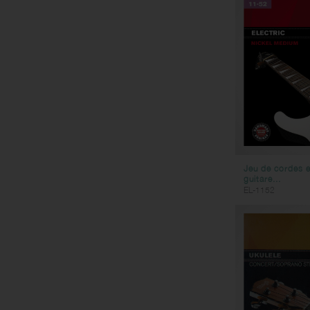
Jeu de cordes e
guitare...
EL-1152