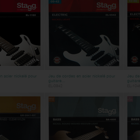
n acier nickelé pour
Jeu de cordes en acier nickelé pour
Jeu de
guitare...
guitare
EL-0942
EL-104