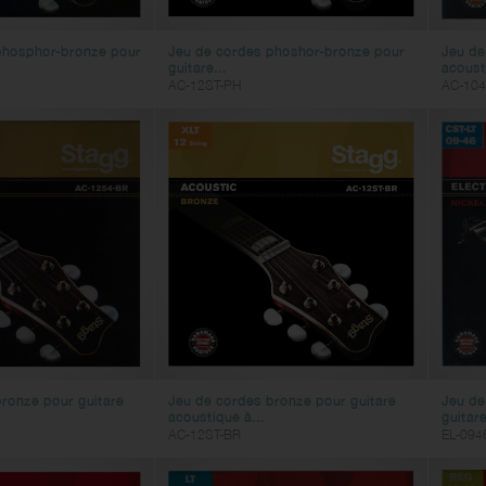
phosphor-bronze pour
Jeu de cordes phoshor-bronze pour
Jeu de
guitare...
acoust
AC-12ST-PH
AC-104
ronze pour guitare
Jeu de cordes bronze pour guitare
Jeu de
acoustique à...
guitare
AC-12ST-BR
EL-094