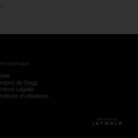
...
25
RE COMPAGNIE
istes
propos de Stagg
ntions Légales
ditions d'utilisations