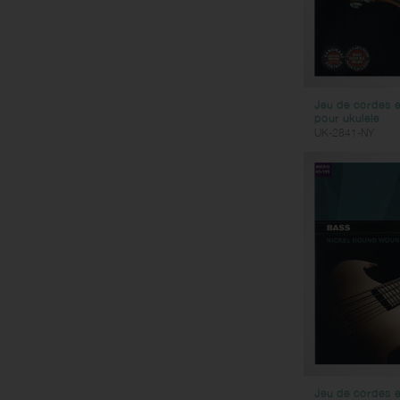
Jeu de cordes e
pour ukulele
UK-2841-NY
Jeu de cordes en