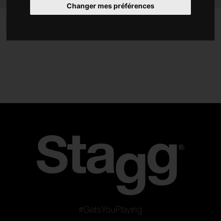
Changer mes préférences
Accessoires
Ocarina en plastique bleu
Ocarina en plastique rouge
OCA-PL BL
OCA-PL RD
Housses et étuis
Type
Harmonicas
Mélodicas
Ocarinas
Kazoos
Sifflets
Réinitialister les filtres
Appliquer les filtres
#GetsYouPlaying