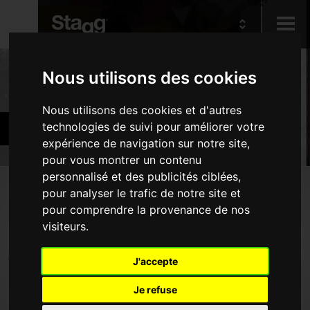
Kids
Produits
Nous utilisons des cookies
Nous utilisons des cookies et d'autres
Audio &
Instruments d'orchestre
technologies de suivi pour améliorer votre
Lighting
expérience de navigation sur notre site,
pour vous montrer un contenu
personnalisé et des publicités ciblées,
Produits
pour analyser le trafic de notre site et
pour comprendre la provenance de nos
Instruments à vent - Bois
visiteurs.
Instruments à vent - Cuivres
Instruments à vent divers
J'accepte
Instruments à cordes
Je refuse
Banquettes et tabourets de piano