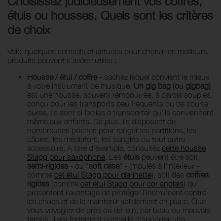
Choisissez judicieusement vos coffres,
étuis ou housses. Quels sont les critères
de choix
Voici quelques conseils et astuces pour choisir les meilleurs
produits peuvent s'avérer utiles :
Housse / étui / coffre -
sachez lequel convient le mieux
à votre instrument de musique.
Un gig bag (ou gigbag)
est une housse, souvent rembourrée, à parois souples,
conçu pour les transports peu fréquents ou de courte
durée. Ils sont si faciles à transporter qu'ils conviennent
même aux enfants. De plus, ils disposent de
nombreuses poches pour ranger les partitions, les
câbles, les médiators, les sangles ou tout autre
accessoire. A titre d'exemple, consultez
cette housse
Stagg pour saxophone
. Les
étuis
peuvent être soit
semi-rigides
- ou "
soft case
" - (moulés à l'intérieur -
comme
cet étui Stagg pour clarinette
), soit des
coffres
rigides
(comme
cet étui Stagg pour cor anglais
) qui
présentent l'avantage de protéger l'instrument contre
les chocs et de le maintenir solidement en place. Que
vous voyagiez de près ou de loin, par beau ou mauvais
temps, il est fortement conseillé d'apporter une