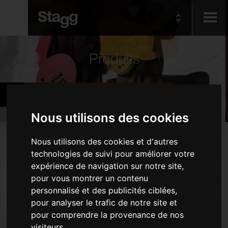
Kids
Produits
Audio &
Instruments d'orchestre
Lighting
Nous utilisons des cookies
Produits
Nous utilisons des cookies et d'autres
technologies de suivi pour améliorer votre
Instruments à vent - Bois
expérience de navigation sur notre site,
Instruments à vent - Cuivres
pour vous montrer un contenu
personnalisé et des publicités ciblées,
Instruments à vent divers
pour analyser le trafic de notre site et
Instruments à cordes
pour comprendre la provenance de nos
Banquettes et tabourets de piano
visiteurs.