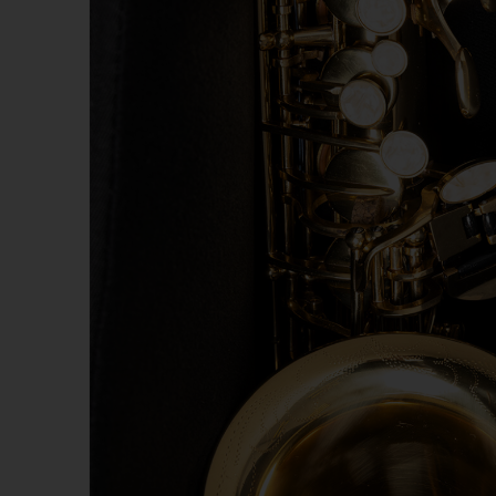
Kazoos
Sifflets