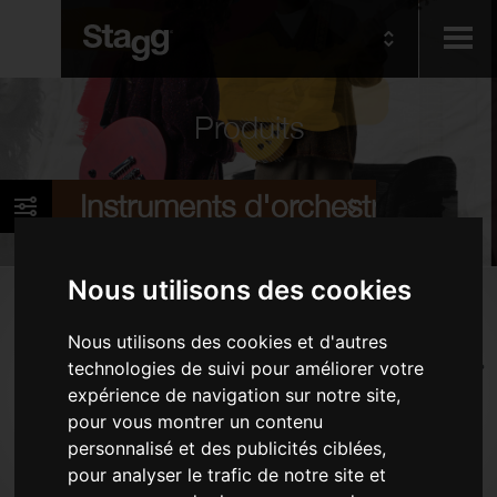
Kids
Produits
Audio &
Instruments d'orchestre
Lighting
Nous utilisons des cookies
Produits
Nous utilisons des cookies et d'autres
Instruments à vent - Bois
technologies de suivi pour améliorer votre
Instruments à vent - Cuivres
expérience de navigation sur notre site,
Instruments à vent divers
pour vous montrer un contenu
personnalisé et des publicités ciblées,
Instruments à cordes
pour analyser le trafic de notre site et
Banquettes et tabourets de piano