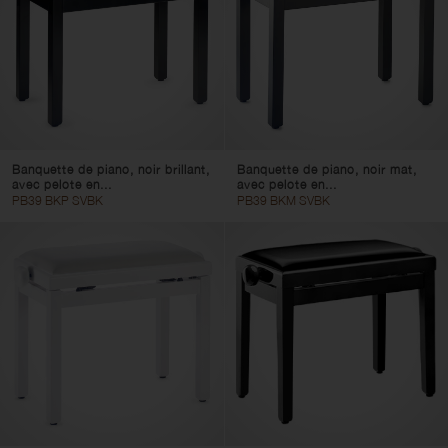
Banquette de piano, noir brillant,
Banquette de piano, noir mat,
avec pelote en...
avec pelote en...
PB39 BKP SVBK
PB39 BKM SVBK