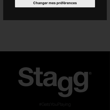
Changer mes préférences
Amplificateurs
Effets
Accessoires
Type
Solid Body
Packs
Réinitialister les filtres
Appliquer les filtres
#GetsYouPlaying