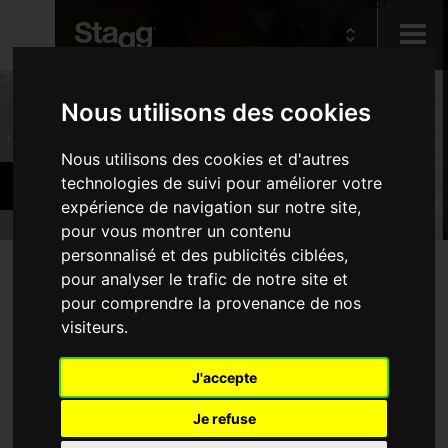
Kids
Produits
Nous utilisons des cookies
Nous utilisons des cookies et d'autres
Audio &
Guitares et basses
technologies de suivi pour améliorer votre
Lighting
expérience de navigation sur notre site,
pour vous montrer un contenu
personnalisé et des publicités ciblées,
Produits
pour analyser le trafic de notre site et
Aucune produit ne correspond à votre recherche
pour comprendre la provenance de nos
Guitares électriques
visiteurs.
Guitares acoustiques
Basses
J'accepte
Instruments folk
Je refuse
Housses et étuis