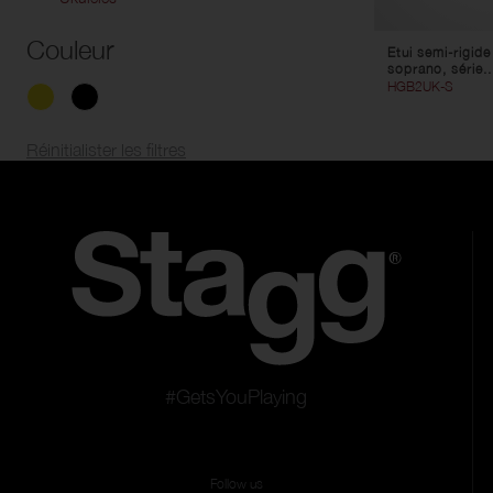
Kazoos
Sifflets
Couleur
Etui semi-rigide
soprano, série..
HGB2UK-S
Réinitialister les filtres
#GetsYouPlaying
Follow us