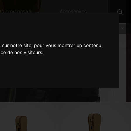
ts d'orchestre
Accessoires
DISTRIBUTEURS
A PROPOS DE STAGG
SUPPORT
FR
DE
n sur notre site, pour vous montrer un contenu
EN
ce de nos visiteurs.
NL
Accordeur chromatique à clip our
Guitare classique électro-acoustique
Manche en bois avec 2 paires de
10PCxALTO SAX REEDS 3