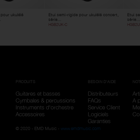
 pour ukulélé
Etui semi-rigide pour ukulélé concert,
Etui se
.
série...
série...
HGB2UK-C
HGB2U
PRODUITS
BESOIN D'AIDE
NOT
Guitares et basses
Distributeurs
Art
Cymbales & percussions
FAQs
A 
Instruments d'orchestre
Service Client
Me
Accessoires
Logiciels
Con
Garanties
© 2020 - EMD Music -
www.emdmusic.com