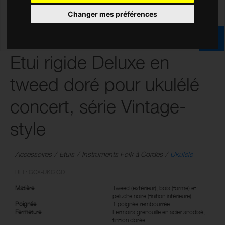
Changer mes préférences
Etui rigide Deluxe en
tweed doré pour ukulélé
concert, série Vintage-
style
Accessoires
Etuis
Instruments Folk à Cordes
Ukulele
REF: GCX-UKC GD
Matière
Tweed (extérieur), bois (forme) et
peluche noire (finition intérieure)
Poignée
1 poignée rembourrée
Fermeture
Fermoirs grenouille en acier anodisé,
finition dorée