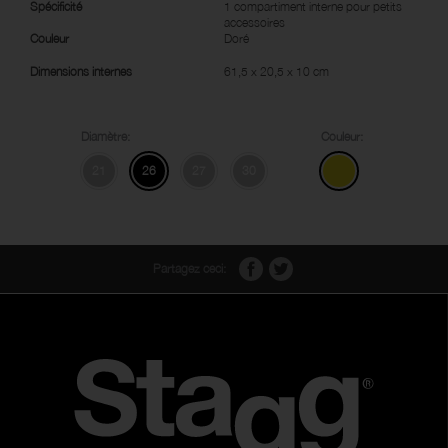
Spécificité
1 compartiment interne pour petits
accessoires
Couleur
Doré
Dimensions internes
61,5 x 20,5 x 10 cm
Diamètre:
Couleur:
21
26
27
30
Partagez ceci: