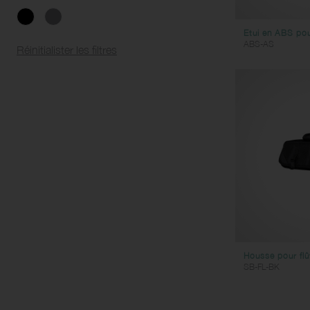
Kazoos
Sifflets
Etui en ABS po
ABS-AS
Réinitialister les filtres
Housse pour flût
SB-FL-BK