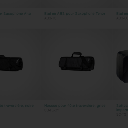
ur Saxophone Alto
Etui en ABS pour Saxophone Tenor
Etui e
ABS-TS
ABS-C
e traversière, noire
Housse pour flûte traversière, grise
Softca
imperm
SB-FL-GY
SC-TS