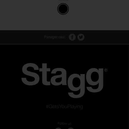
Partagez ceci:
#GetsYouPlaying
Follow us