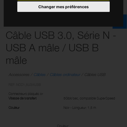
Changer mes préférences
Câble USB 3.0, Série N -
USB A mâle / USB B
mâle
Accessoires
Câbles
Câbles ordinateur
Câbles USB
REF: NCC1,5U3AU3B
Connecteurs plaqués or
Vitesse de transfert
5Gbit/sec, compatible SuperSpeed
Couleur
Noir - Longueur: 1,5 m
Couleur: