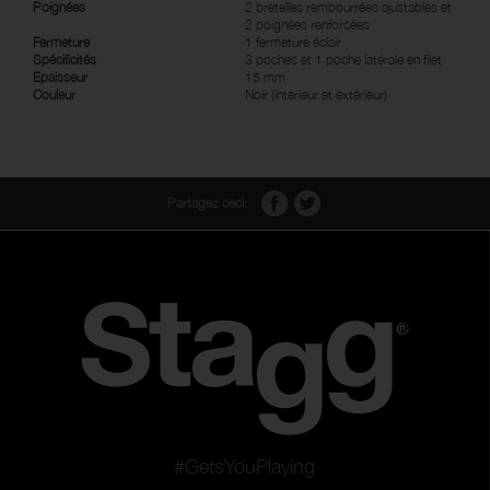
Poignées
2 bretelles rembourrées ajustables et
2 poignées renforcées
Fermeture
1 fermeture éclair
Spécificités
3 poches et 1 poche latérale en filet
Epaisseur
15 mm
Couleur
Noir (intérieur et extérieur)
Partagez ceci:
#GetsYouPlaying