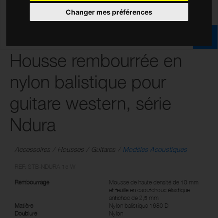
Changer mes préférences
Housse rembourrée en
nylon balistique pour
guitare western, série
Ndura
Accessoires
Housses
Guitares
Modèles Acoustiques
REF: STB-NDURA 15 W
Rembourrage
Mousse de haute densité de 10 mm
et feuille en caoutchouc élastique
antichoc de 2,5 mm
Matière
Nylon balistique 1680 D
Doublure
Nylon