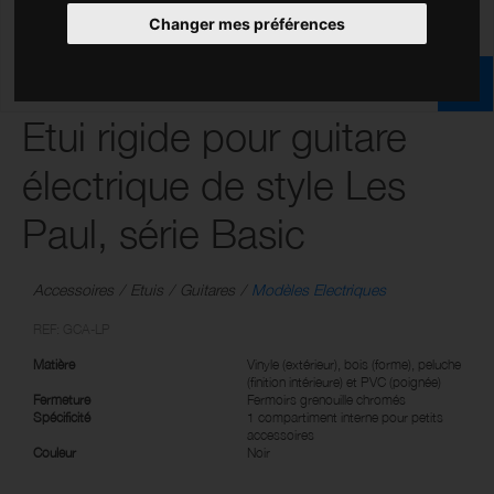
Changer mes préférences
Etui rigide pour guitare
électrique de style Les
Paul, série Basic
Accessoires
Etuis
Guitares
Modèles Electriques
REF: GCA-LP
Matière
Vinyle (extérieur), bois (forme), peluche
(finition intérieure) et PVC (poignée)
Fermeture
Fermoirs grenouille chromés
Spécificité
1 compartiment interne pour petits
accessoires
Couleur
Noir