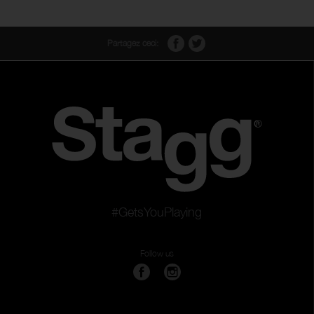
Partagez ceci:
#GetsYouPlaying
Follow us