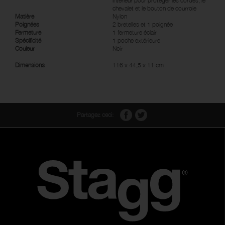
intérieur pour protéger les cordes, le
chevalet et le bouton de courroie
Matière
Nylon
Poignées
2 bretelles et 1 poignée
Fermeture
1 fermeture éclair
Spécificité
1 poche extérieure
Couleur
Noir
Dimensions
116 x 44,5 x 11 cm
Partagez ceci: