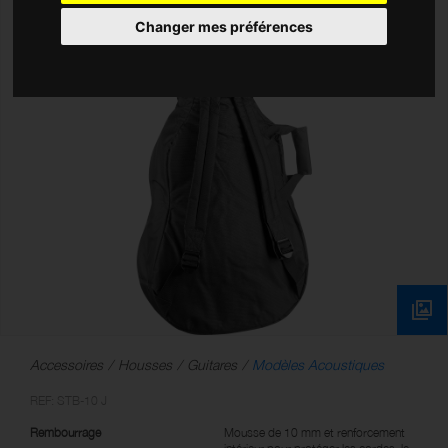
Changer mes préférences
Accessoires
Housses
Guitares
Modèles Acoustiques
REF: STB-10 J
Rembourrage
Mousse de 10 mm et renforcement