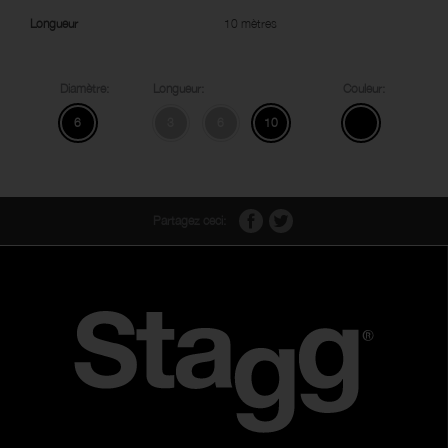
Longueur
10 mètres
Diamètre:
Longueur:
Couleur:
6
3
6
10
Partagez ceci: