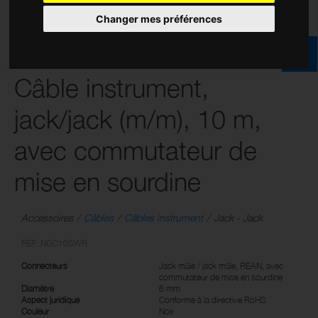
Changer mes préférences
Câble instrument,
jack/jack (m/m), 10 m,
avec commutateur de
mise en sourdine
Accessoires
Câbles
Câbles instrument
Jack - Jack
REF: NGC10SWR
Connecteurs
Jack mâle / jack mâle, REAN, avec
commutateur de mise en sourdine
Diamètre
6 mm
Aspect juridique
Conforme à la directive RoHS
Couleur
Noir