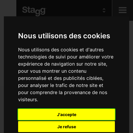
Kids
Housse en nylon pour
Nous utilisons des cookies
guitare classique 1/2,
Nous utilisons des cookies et d'autres
Audio &
Lighting
technologies de suivi pour améliorer votre
série Economic
expérience de navigation sur notre site,
pour vous montrer un contenu
Keep your 1/2 classical safe and sound
personnalisé et des publicités ciblées,
pour analyser le trafic de notre site et
pour comprendre la provenance de nos
visiteurs.
J'accepte
Je refuse