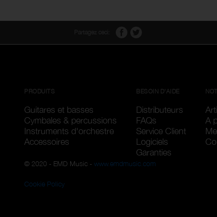
Partagez ceci:
PRODUITS
BESOIN D'AIDE
NOT
Guitares et basses
Distributeurs
Art
Cymbales & percussions
FAQs
A 
Instruments d'orchestre
Service Client
Me
Accessoires
Logiciels
Con
Garanties
© 2020 - EMD Music -
www.emdmusic.com
Cookie Policy