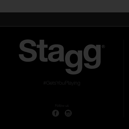
Kazoos
Sifflets
#GetsYouPlaying
Follow us