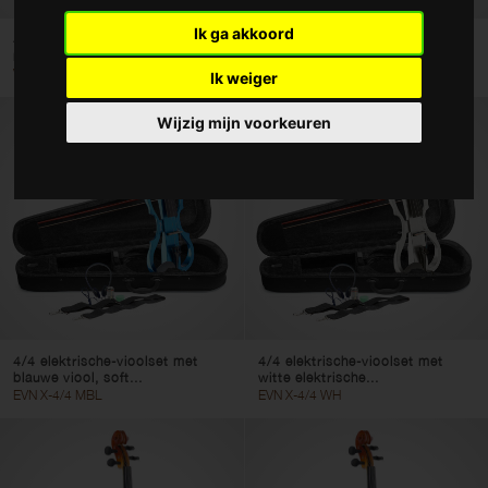
Ik ga akkoord
Type
4/4 elektro-akoestische viool,
4/4 elektrische-vioolset met
massief esdoorn...
zwarte viool, soft...
VN-4/4 ELEC
EVN X-4/4 BK
Ik weiger
Violen
Altviolen
Wijzig mijn voorkeuren
Cello's
Contrabassen
Kleur
Wis filters
Gebruik filters
4/4 elektrische-vioolset met
4/4 elektrische-vioolset met
blauwe viool, soft...
witte elektrische...
EVN X-4/4 MBL
EVN X-4/4 WH