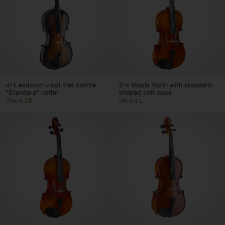
4/4 esdoorn viool met zachte
3/4 Maple Violin with standard-
"Standard" koffer
shaped soft-case
VN4/4-SB
VN-3/4 L