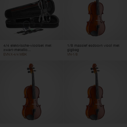
4/4 elektrische-vioolset met
1/8 massief esdoorn viool met
zwart-metallic...
gigbag
EVN X-4/4 MBK
VN-1/8