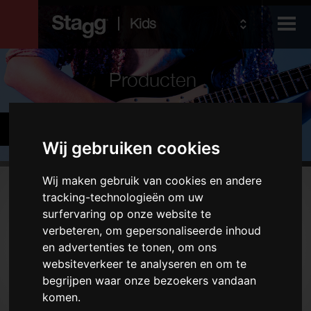
Kids
Producten
Audio &
Hafabra-and orkestinstrument
Lighting
Wij gebruiken cookies
Wij maken gebruik van cookies en andere
Producten
tracking-technologieën om uw
surfervaring op onze website te
Houtblaasinstrumenten
verbeteren, om gepersonaliseerde inhoud
Koperblaasinstrumenten
en advertenties te tonen, om ons
Diverse blaasinstrumenten
websiteverkeer te analyseren en om te
begrijpen waar onze bezoekers vandaan
Snaarinstrumenten
komen.
Accessoires