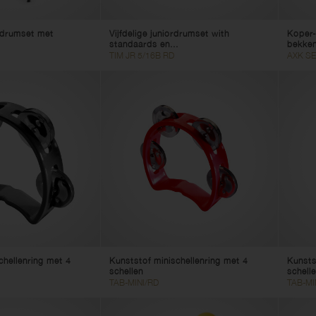
r-drumset met
Vijfdelige juniordrumset with
Koper-
standaards en...
bekken
TIM JR 5/16B RD
AXK SE
chellenring met 4
Kunststof minischellenring met 4
Kunsts
schellen
schell
TAB-MINI/RD
TAB-MI