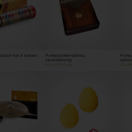
unststof met 8 kamers
Professionele kalimba,
Profes
zeventientonig
kalimba
KALI-PRO17-MA
KALI-