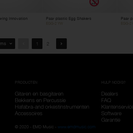
ering Innovation
Paar plastic Egg Shakers
Paar p
EGG-2 YW
EGG-2
ems
1
2
PRODUCTEN
HULP NODIG?
Gitaren en basgitaren
Dealers
Bekkens en Percussie
FAQ
Hafabra-and orkestinstrumenten
Klantenservic
Accessoires
Software
Garantie
© 2020 - EMD Music -
www.emdmusic.com