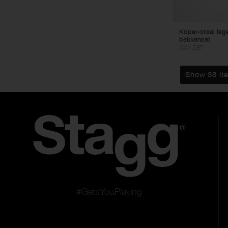
Koper-staal leg
bekkenset
AXA SET
Show 36 it
#GetsYouPlaying