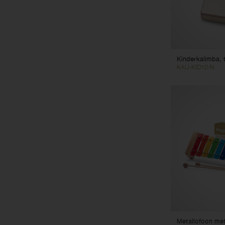
Kinderkalimba, 
KALI-KID10-N
Metallofoon me