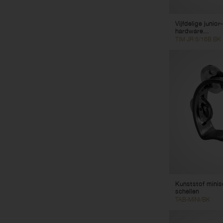
Vijfdelige junio
hardware...
TIM JR 5/16B BK
Kunststof minis
schellen
TAB-MINI/BK