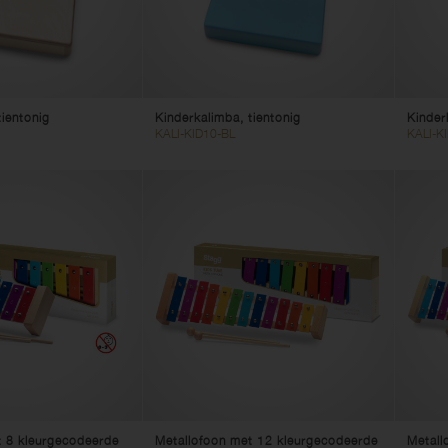
tientonig
Kinderkalimba, tientonig
Kinder
KALI-KID10-BL
KALI-K
t 8 kleurgecodeerde
Metallofoon met 12 kleurgecodeerde
Metall