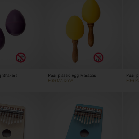
g Shakers
Paar plastic Egg Maracas
Paar p
EGG-MA S/YW
EGG-M