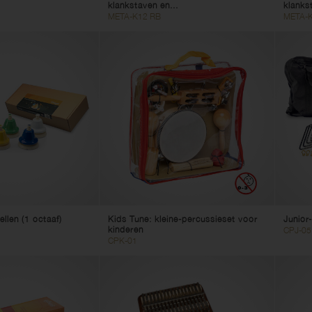
klankstaven en...
klanks
META-K12 RB
META-K
ellen (1 octaaf)
Kids Tune: kleine-percussieset voor
Junior
kinderen
CPJ-05
CPK-01