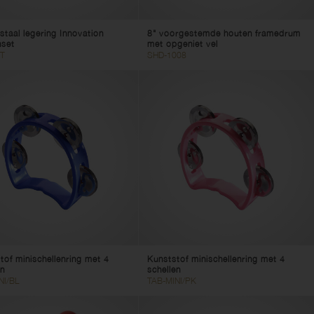
staal legering Innovation
8" voorgestemde houten framedrum
set
met opgeniet vel
T
SHD-1008
tof minischellenring met 4
Kunststof minischellenring met 4
en
schellen
NI/BL
TAB-MINI/PK