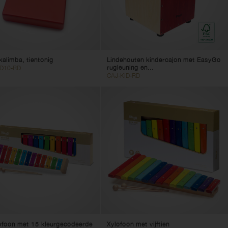
kalimba, tientonig
Lindehouten kindercajon met EasyGo
rugleuning en...
ID10-RD
CAJ-KID-RD
ofoon met 15 kleurgecodeerde
Xylofoon met vijftien