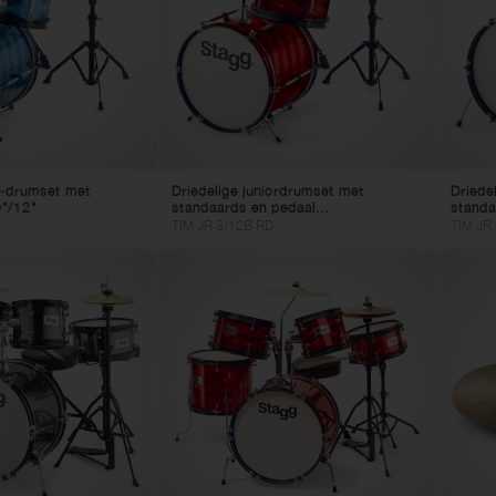
ntrabassen
uleles
Voetenbanken
Krukken
Snaarwinder
Pedaalborden
Instrumentkabels
reserveonderdelen
or-drumset met
Driedelige juniordrumset met
Driede
0"/12"
standaards en pedaal...
standa
TIM JR 3/12B RD
TIM JR