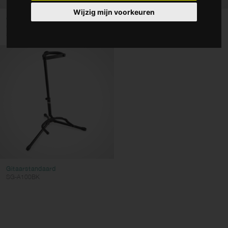
Gitaren en bassen en folk
Wijzig mijn voorkeuren
Opvouwbare "A"-standaard voor
Opvouwbare A-standaard voor
Percussie
ukelele, mandoline...
elektrische of...
SUVM-A100BK
SG-A108BK
Orkestinstrumenten
Keyboards
Kleur
Wis filters
Gebruik filters
Gitaarstandaard
SG-A100BK