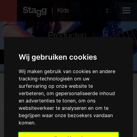
Kids
Producten
Audio &
Gitaren en basgitaren
Wij gebruiken cookies
Lighting
Wij maken gebruik van cookies en andere
tracking-technologieën om uw
Producten
surfervaring op onze website te
verbeteren, om gepersonaliseerde inhoud
Elektrische gitaren
en advertenties te tonen, om ons
Akoestische gitaren
websiteverkeer te analyseren en om te
Folkinstrumenten
begrijpen waar onze bezoekers vandaan
komen.
Hoezen en koffers
Versterkers