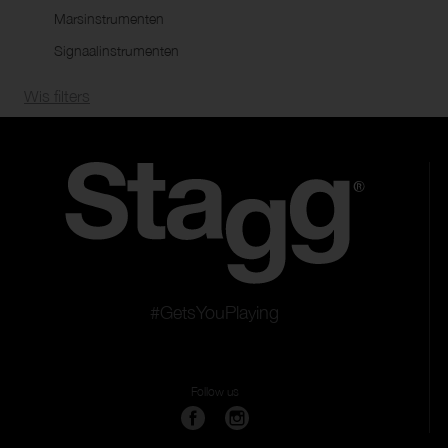
Marsinstrumenten
Signaalinstrumenten
Wis filters
#GetsYouPlaying
Follow us