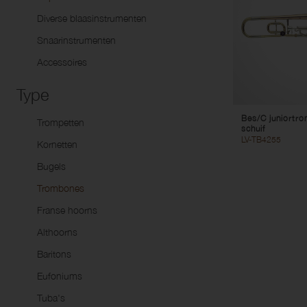
Co
Sets
Althoorns
Uk
Diverse blaasinstrumenten
Baritons
Snaarinstrumenten
Eufoniums
Accessoires
Tuba's
Type
Marsinstrumenten
Signaalinstrumenten
Bes/C juniortr
Trompetten
schuif
LV-TB4255
Kornetten
Bugels
Trombones
Franse hoorns
Althoorns
Baritons
Eufoniums
Tuba's