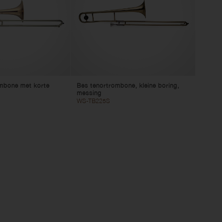
ntrabassen
uleles
Voetenbanken
Krukken
Snaarwinder
Pedaalborden
Instrumentkabels
reserveonderdelen
ombone met korte
Bes tenortrombone, kleine boring,
messing
WS-TB225S