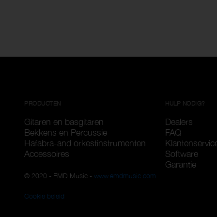
PRODUCTEN
HULP NODIG?
Gitaren en basgitaren
Dealers
Bekkens en Percussie
FAQ
Hafabra-and orkestinstrumenten
Klantenservic
Accessoires
Software
Garantie
© 2020 - EMD Music -
www.emdmusic.com
Cookie beleid