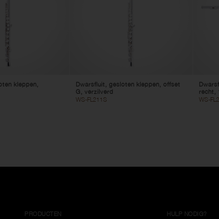
ntrabassen
uleles
Voetenbanken
Krukken
Snaarwinder
Pedaalborden
Instrumentkabels
reserveonderdelen
loten kleppen,
Dwarsfluit, gesloten kleppen, offset
Dwarsf
G, verzilverd
recht,
WS-FL211S
WS-FL
PRODUCTEN
HULP NODIG?