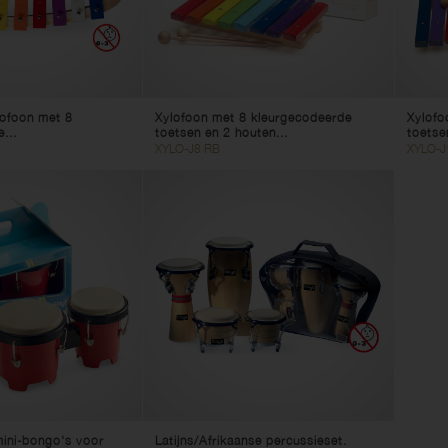
ofoon met 8
Xylofoon met 8 kleurgecodeerde
Xylofo
...
toetsen en 2 houten...
toetse
XYLO-J8 RB
XYLO-J
ini-bongo's voor
Latijns/Afrikaanse percussieset.