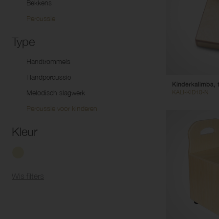
Bekkens
Co
Sets
Althoorns
Uk
Percussie
Baritons
Type
Eufoniums
Tuba's
Handtrommels
Marsinstrumenten
Handpercussie
Signaalinstrumenten
Kinderkalimba, 
Melodisch slagwerk
KALI-KID10-N
Percussie voor kinderen
Kleur
Wis filters