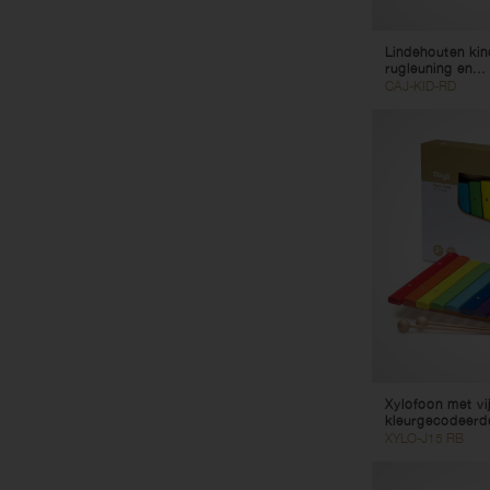
Lindehouten ki
rugleuning en...
CAJ-KID-RD
Xylofoon met vij
kleurgecodeerde
XYLO-J15 RB