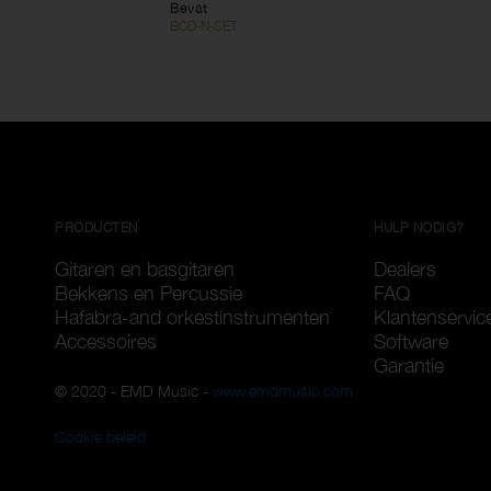
Bevat
BCD-N-SET
PRODUCTEN
HULP NODIG?
Gitaren en basgitaren
Dealers
Bekkens en Percussie
FAQ
Hafabra-and orkestinstrumenten
Klantenservic
Accessoires
Software
Garantie
© 2020 - EMD Music -
www.emdmusic.com
Cookie beleid