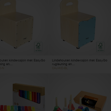
outen kindercajon met EasyGo
Lindehouten kindercajon met EasyGo
ing en...
rugleuning en...
D-N
CAJ-KID-BL