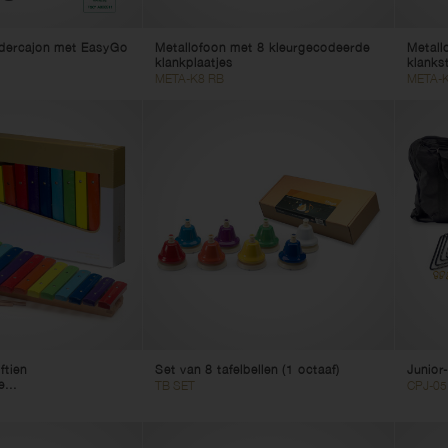
ndercajon met EasyGo
Metallofoon met 8 kleurgecodeerde
Metall
klankplaatjes
klanks
META-K8 RB
META-K
ftien
Set van 8 tafelbellen (1 octaaf)
Junior
...
TB SET
CPJ-05