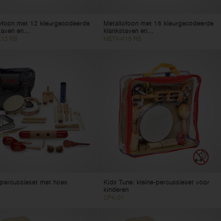
ofoon met 12 kleurgecodeerde
Metallofoon met 15 kleurgecodeerde
taven en...
klankstaven en...
12 RB
META-K15 RB
-percussieset met hoes
Kids Tune: kleine-percussieset voor
kinderen
CPK-01