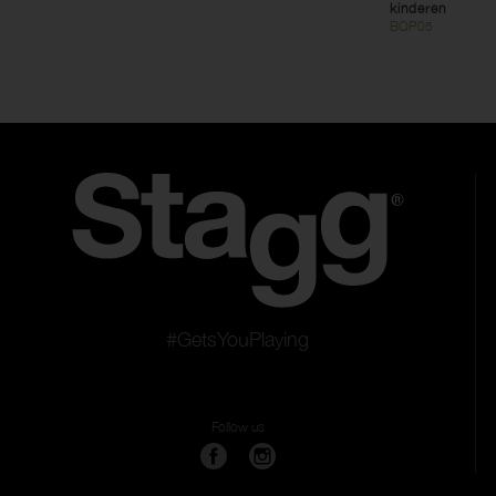
kinderen
BOP05
#GetsYouPlaying
Follow us