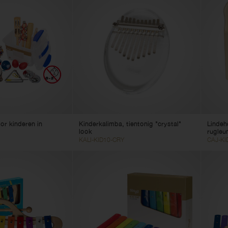
or kinderen in
Kinderkalimba, tientonig "crystal"
Lindeh
look
rugleun
KALI-KID10-CRY
CAJ-KI