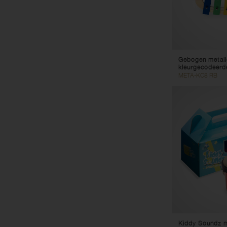
Gebogen metall
kleurgecodeerde
META-KC8 RB
Kiddy Soundz m