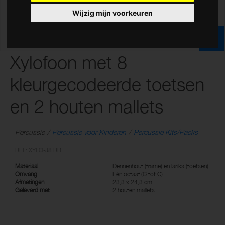
Wijzig mijn voorkeuren
Xylofoon met 8
kleurgecodeerde toetsen
en 2 houten mallets
Percussie
Percussie voor Kinderen
Percussie Kits/Packs
REF: XYLO-J8 RB
Materiaal
Dennenhout (frame) en lariks (toetsen)
Omvang
Eén octaaf (C tot C)
Afmetingen
23,3 x 24,3 cm
Geleverd met
2 houten mallets