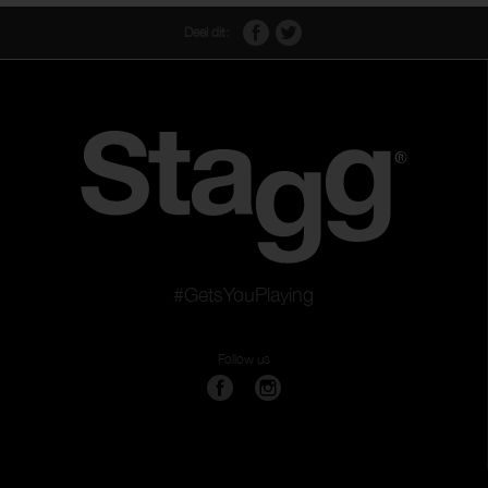
Deel dit:
#GetsYouPlaying
Follow us