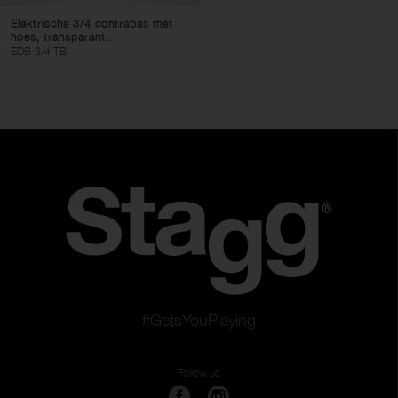
Elektrische 3/4 contrabas met
hoes, transparant...
EDB-3/4 TB
#GetsYouPlaying
Follow us