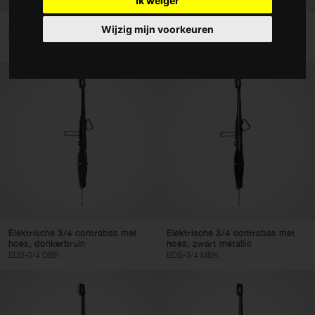
Ik weiger
Accessoires
Elektrische 3/4 contrabas met
Elektrische 3/4 contrabas met
Wijzig mijn voorkeuren
hoes, zwart
hoes, honingkleurig
Hoezen en koffers
EDB-3/4 BK
EDB-3/4 H
Type
Violen
Altviolen
Cello's
Contrabassen
Kleur
Elektrische 3/4 contrabas met
Elektrische 3/4 contrabas met
hoes, donkerbruin
hoes, zwart metallic
EDB-3/4 DBR
EDB-3/4 MBK
Wis filters
Gebruik filters