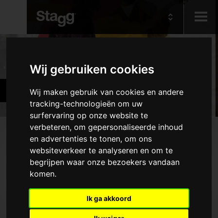
Kids
Producten
Wij gebruiken cookies
Audio &
Hafabra-and orkestinstrument
Wij maken gebruik van cookies en andere
Lighting
tracking-technologieën om uw
surfervaring op onze website te
verbeteren, om gepersonaliseerde inhoud
Producten
en advertenties te tonen, om ons
websiteverkeer te analyseren en om te
Houtblaasinstrumenten
begrijpen waar onze bezoekers vandaan
Koperblaasinstrumenten
komen.
Diverse blaasinstrumenten
Ik ga akkoord
Snaarinstrumenten
Pianokrukken en -banken