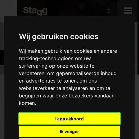
Kids
Producten
Wij gebruiken cookies
Wij maken gebruik van cookies en andere
Audio &
Gitaren en basgitaren
tracking-technologieën om uw
Lighting
surfervaring op onze website te
verbeteren, om gepersonaliseerde inhoud
en advertenties te tonen, om ons
Producten
websiteverkeer te analyseren en om te
begrijpen waar onze bezoekers vandaan
Elektrische gitaren
komen.
Akoestische gitaren
Basgitaren
Ik ga akkoord
Folkinstrumenten
Ik weiger
Hoezen en koffers