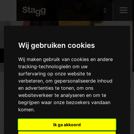
Kids
Producten
Wij gebruiken cookies
Audio &
Accessoires
Lighting
Wij maken gebruik van cookies en andere
tracking-technologieën om uw
surfervaring op onze website te
Producten
verbeteren, om gepersonaliseerde inhoud
en advertenties te tonen, om ons
Kabels
websiteverkeer te analyseren en om te
begrijpen waar onze bezoekers vandaan
Pianokrukken en -banken
komen.
Stemapparaten en metronomen
keyboard Accessoires
Ik ga akkoord
Statieven