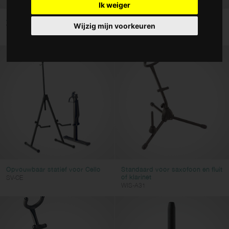
Ik weiger
Hoezen en koffers
Alt-/tenorsaxofoonstandaard
Inklapbaar statief voor fluit of
Wijzig mijn voorkeuren
klarinet
WIS-A30
Snaren
WIS-A45
Voedingadapters
Type
Gitaren en bassen en folk
Percussie
Orkestinstrumenten
Keyboards
Kleur
Opvouwbaar statief voor Cello
Standaard voor saxofoon en fluit
of klarinet
SV-CE
WIS-A31
Wis filters
Gebruik filters