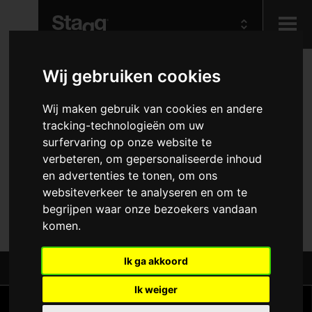
Kids
Wij gebruiken cookies
10PCxSOPRANO SAX
REEDS 3
Wij maken gebruik van cookies en andere
Audio &
tracking-technologieën om uw
Lighting
surfervaring op onze website te
Hafabra-and orkestinstrumenten
verbeteren, om gepersonaliseerde inhoud
Accessoires voor blaasinstrumenten
Rieten
Sopraansaxofoons
en advertenties te tonen, om ons
websiteverkeer te analyseren en om te
REF: RD-SS 3
begrijpen waar onze bezoekers vandaan
komen.
Ik ga akkoord
Deel dit:
Ik weiger