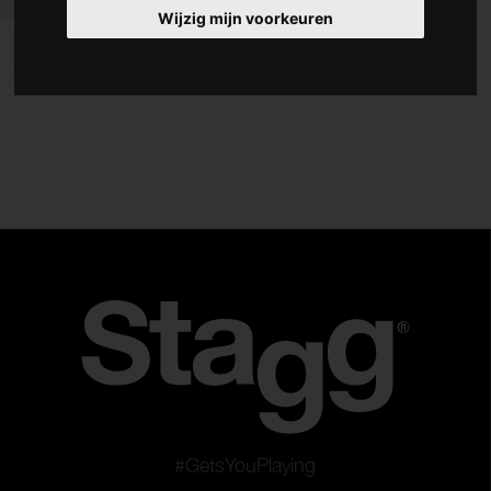
Wijzig mijn voorkeuren
Accessoires
Dubbele pianobank, zwart,
hoogglans, met...
Hoezen en koffers
PB245 BKP VBK
Type
Pianokrukken
Pianobanken
Dubbele pianobanken
Stoffering en stoelhoezen
Wis filters
Gebruik filters
#GetsYouPlaying