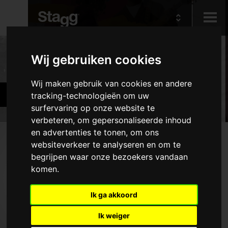
Kids
Producten
Wij gebruiken cookies
Wij maken gebruik van cookies en andere
Audio &
Hafabra-and orkestinstrument
tracking-technologieën om uw
Lighting
surfervaring op onze website te
verbeteren, om gepersonaliseerde inhoud
en advertenties te tonen, om ons
Producten
websiteverkeer te analyseren en om te
begrijpen waar onze bezoekers vandaan
Houtblaasinstrumenten
komen.
Koperblaasinstrumenten
Diverse blaasinstrumenten
Ik ga akkoord
Snaarinstrumenten
Ik weiger
Pianokrukken en -banken