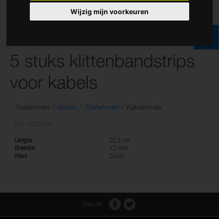
Wijzig mijn voorkeuren
5 stuks klittenbandstrips
voor kabels
Toebehoren
Kabels
Toebehoren
Kabelbinder
REF: VCS-225
Lengte
22,5 cm
Breedte
12 mm
Kleur
Zwart
Deel dit: