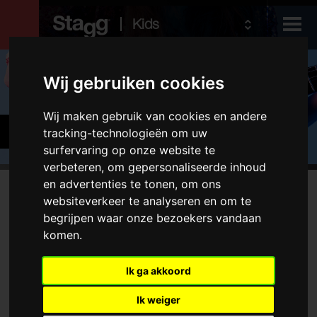
Kids
Producten
Wij gebruiken cookies
Wij maken gebruik van cookies en andere
Audio &
Hafabra-and orkestinstrument
tracking-technologieën om uw
Lighting
surfervaring op onze website te
verbeteren, om gepersonaliseerde inhoud
en advertenties te tonen, om ons
Producten
websiteverkeer te analyseren en om te
Geen overeenkomstig product gevonden
begrijpen waar onze bezoekers vandaan
Houtblaasinstrumenten
komen.
Koperblaasinstrumenten
Diverse blaasinstrumenten
Ik ga akkoord
Snaarinstrumenten
Ik weiger
Accessoires