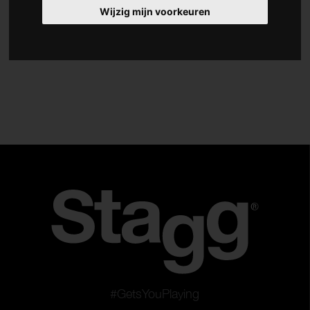
Wijzig mijn voorkeuren
Type
Violen
Altviolen
Cello's
Contrabassen
Wis filters
Gebruik filters
#GetsYouPlaying