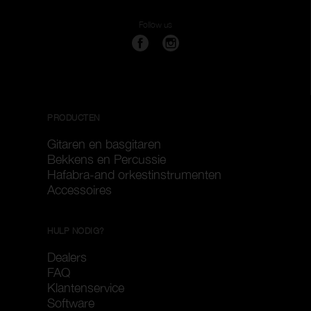
reserveonderdelen
Follow us
Wis filters
Gebruik filters
PRODUCTEN
Gitaren en basgitaren
Bekkens en Percussie
Hafabra-and orkestinstrumenten
Accessoires
HULP NODIG?
Dealers
FAQ
Klantenservice
Software