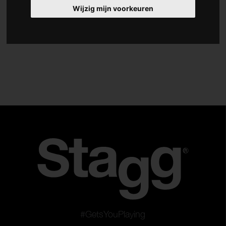
Wijzig mijn voorkeuren
Accessoires
Type
Statieven
Snaren
Plectrums
Stemapparaten en metronomen
Slides en capo's
Gitaarbanden
Voetenbanken
Krukken
Snaarwinder
Pedaalborden
#GetsYouPlaying
Instrumentkabels