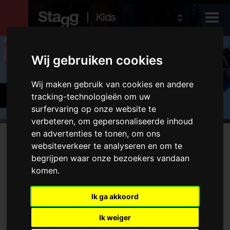
Kids
Producten
Wij gebruiken cookies
Wij maken gebruik van cookies en andere
Audio &
Gitaren en basgitaren
tracking-technologieën om uw
Lighting
surfervaring op onze website te
verbeteren, om gepersonaliseerde inhoud
en advertenties te tonen, om ons
Producten
websiteverkeer te analyseren en om te
Geen overeenkomstig product gevonden
begrijpen waar onze bezoekers vandaan
Elektrische gitaren
komen.
Akoestische gitaren
Folkinstrumenten
Ik ga akkoord
Hoezen en koffers
Ik weiger
Versterkers