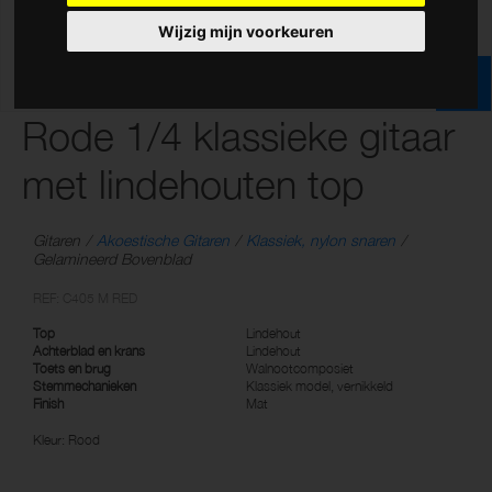
Wijzig mijn voorkeuren
Rode 1/4 klassieke gitaar
met lindehouten top
Gitaren
Akoestische Gitaren
Klassiek, nylon snaren
Gelamineerd Bovenblad
REF: C405 M RED
Top
Lindehout
Achterblad en krans
Lindehout
Toets en brug
Walnootcomposiet
Stemmechanieken
Klassiek model, vernikkeld
Finish
Mat
Kleur: Rood