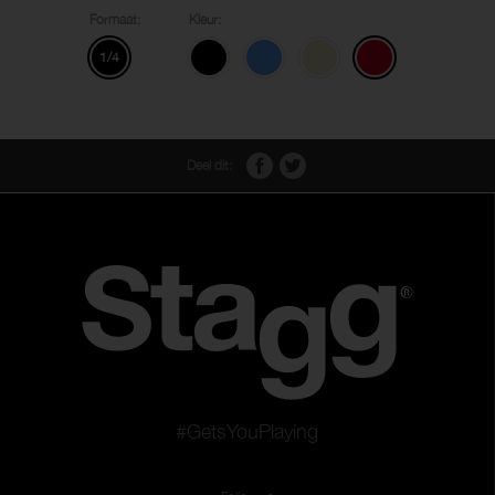
Formaat:
Kleur:
1/4
Deel dit:
#GetsYouPlaying