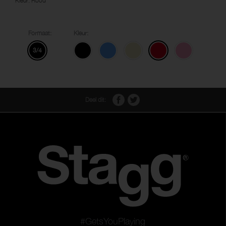
Kleur: Rood
Formaat:
Kleur:
3/4
Deel dit:
#GetsYouPlaying