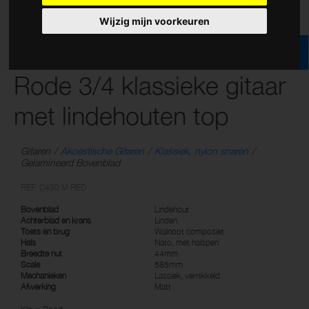
Wijzig mijn voorkeuren
Rode 3/4 klassieke gitaar
met lindehouten top
Gitaren
Akoestische Gitaren
Klassiek, nylon snaren
Gelamineerd Bovenblad
REF: C430 M RED
Bovenblad
Lindehout
Achterblad en krans
Linden
Toets en brug
Walnoot composiet
Hals
Nato, met halspen
Breedte nut
44mm
Scale
585mm
Mechanieken
Lassiek, vernikkeld
Afwerking
Matt