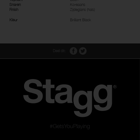
Snaren
Koreaans
Finish
Zijdeglans (hals)
Kleur
Brilliant Black
Deel dit:
#GetsYouPlaying