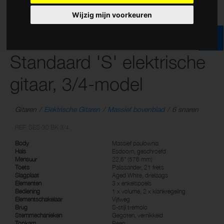
Wijzig mijn voorkeuren
Standaard 'S' elektrische
gitaar, 3/4-model
Gitaren
Elektrische Gitaren
Massief bovenblad
6 snaren
REF: SES-30 BK 3/4
Body
Massief paulownia
Hals
Esdoorn, geschroefd
Mensuur
22,6" (576 mm)
Toets
Palissander, 21 frets
Slagplaat
Aged White, drielaags
Elementen
3 x enkelspoels
Bediening
1 x volume, 2 x klankregeling
Elementschakelaar
Vijfweg
Brug
S-stijl tremolo
Stemmechanieken
Gegoten, vernikkeld
Topkam
Been