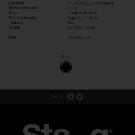
Bediening
1 x volume + 2 x klankregeling
Elementschakelaar
Vijfweg
Brug
Vintage type vibrato
Stemmechanieken
Gegoten, vernikkeld
Topkam
Been
Snaren
gemaakt in Korea
Kleur
Glanzend zwart
Kleur:
Deel dit: