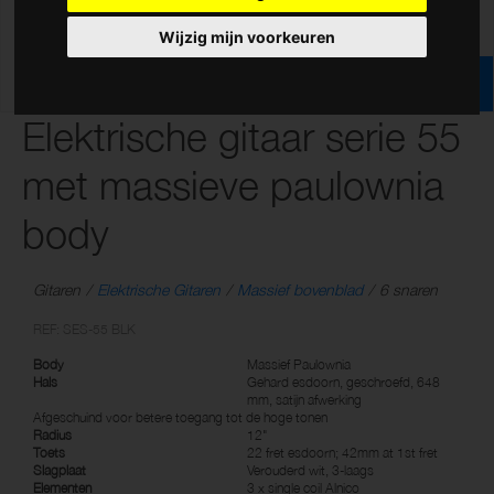
Wijzig mijn voorkeuren
Elektrische gitaar serie 55
met massieve paulownia
body
Gitaren
Elektrische Gitaren
Massief bovenblad
6 snaren
REF: SES-55 BLK
Body
Massief Paulownia
Hals
Gehard esdoorn, geschroefd, 648
mm, satijn afwerking
Afgeschuind voor betere toegang tot de hoge tonen
Radius
12"
Toets
22 fret esdoorn; 42mm at 1st fret
Slagplaat
Verouderd wit, 3-laags
Elementen
3 x single coil Alnico