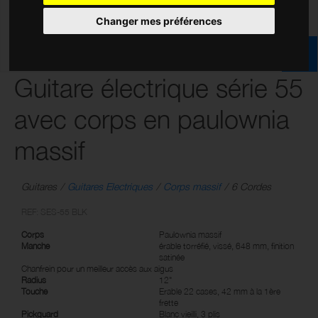
Changer mes préférences
Guitare électrique série 55
avec corps en paulownia
massif
Guitares
Guitares Electriques
Corps massif
6 Cordes
REF: SES-55 BLK
Corps
Paulownia massif
Manche
érable torréfié, vissé, 648 mm, finition
satinée
Chanfrein pour un meilleur accès aux aigus
Radius
12"
Touche
Erable 22 cases, 42 mm à la 1ère
frette
Pickguard
Blanc vieilli, 3 plis