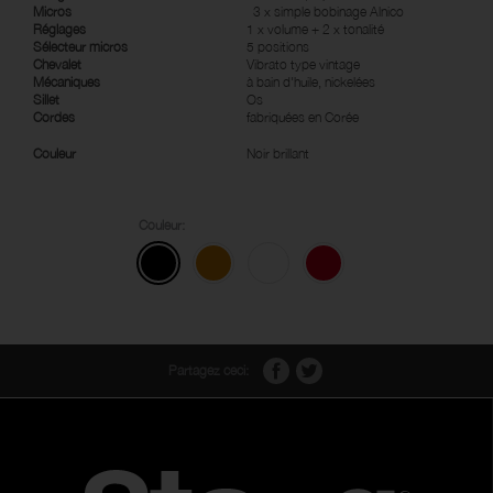
Micros
3 x simple bobinage Alnico
Réglages
1 x volume + 2 x tonalité
Sélecteur micros
5 positions
Chevalet
Vibrato type vintage
Mécaniques
à bain d'huile, nickelées
Sillet
Os
Cordes
fabriquées en Corée
Couleur
Noir brillant
Couleur:
Partagez ceci: