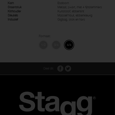
Kam
Esdoorn
Staartstuk
Metaal, zwart, met 4 fijnstemmers
Kinhouder
Kunststof, ebbentint
Sleutels
Massief hout, ebbenkleurig
Inclusief
Gigbag, stok en hars
Formaat:
1/2
3/4
4/4
Deel dit: