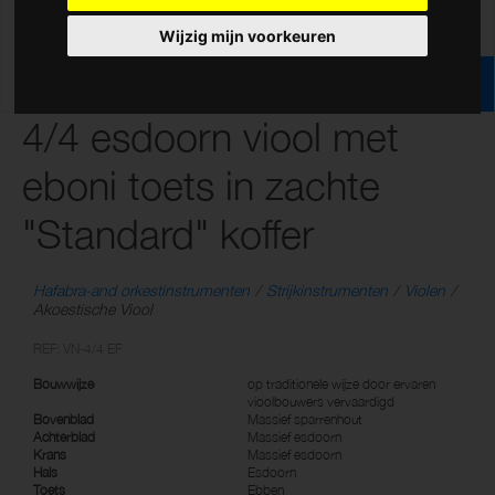
Wijzig mijn voorkeuren
4/4 esdoorn viool met
eboni toets in zachte
"Standard" koffer
Hafabra-and orkestinstrumenten
Strijkinstrumenten
Violen
Akoestische Viool
REF: VN-4/4 EF
Bouwwijze
op traditionele wijze door ervaren
vioolbouwers vervaardigd
Bovenblad
Massief sparrenhout
Achterblad
Massief esdoorn
Krans
Massief esdoorn
Hals
Esdoorn
Toets
Ebben