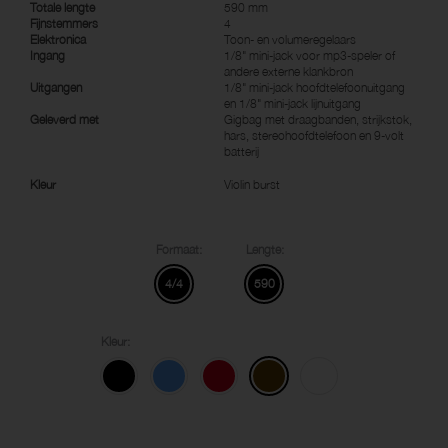
Totale lengte
590 mm
Fijnstemmers
4
Elektronica
Toon- en volumeregelaars
Ingang
1/8" mini-jack voor mp3-speler of
andere externe klankbron
Uitgangen
1/8" mini-jack hoofdtelefoonuitgang
en 1/8" mini-jack lijnuitgang
Geleverd met
Gigbag met draagbanden, strijkstok,
hars, stereohoofdtelefoon en 9-volt
batterij
Kleur
Violin burst
Formaat:
Lengte:
4/4
590
Kleur: