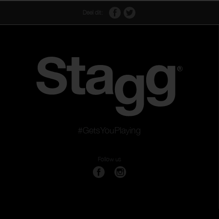
Deel dit:
#GetsYouPlaying
Follow us