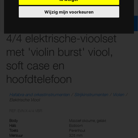
Wijzig mijn voorkeuren
4/4 elektrische-vioolset
met 'violin burst' viool,
soft case en
hoofdtelefoon
Hafabra-and orkestinstrumenten
Strijkinstrumenten
Violen
Elektrische Viool
REF: EVN X-4/4 VBR
Body
Massief okoume, gelakt
Hals
Esdoorn
Toets
Perenhout
Mensuur
325 mm