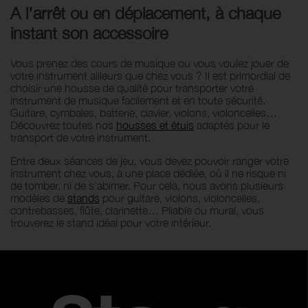
A l’arrêt ou en déplacement, à chaque
instant son accessoire
Vous prenez des cours de musique ou vous voulez jouer de
votre instrument ailleurs que chez vous ? Il est primordial de
choisir une housse de qualité pour transporter votre
instrument de musique facilement et en toute sécurité.
Guitare, cymbales, batterie, clavier, violons, violoncelles…
Découvrez toutes nos
housses et étuis
adaptés pour le
transport de votre instrument.
Entre deux séances de jeu, vous devez pouvoir ranger votre
instrument chez vous, à une place dédiée, où il ne risque ni
de tomber, ni de s’abimer. Pour cela, nous avons plusieurs
modèles de
stands
pour guitare, violons, violoncelles,
contrebasses, flûte, clarinette… Pliable ou mural, vous
trouverez le stand idéal pour votre intérieur.