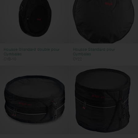
Housse Standard double pour
Housse Standard pour
Cymbales
Cymbales
CYB-10
CY22