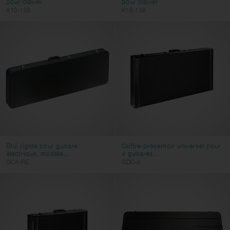
pour clavier
pour clavier
K10-138
K18-138
Etui rigide pour guitare
Coffre-présentoir universel pour
électrique, modèle...
4 guitares...
GCA-RE
GDC-8