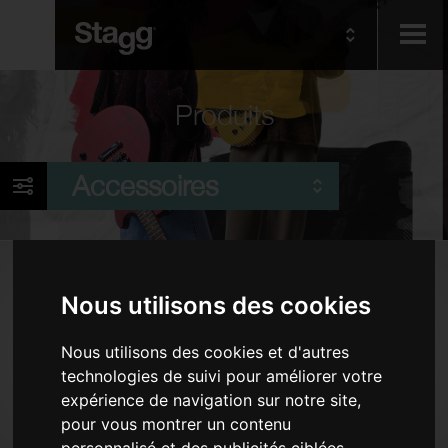
Kids
Produits
Audio &
Accessoires
Lighting
Produits
Nous utilisons des cookies
Câbles
Banquettes et tabourets de piano
Nous utilisons des cookies et d'autres
technologies de suivi pour améliorer votre
Accordeurs et métronomes
expérience de navigation sur notre site,
Accessoires de clavier
pour vous montrer un contenu
Stands
personnalisé et des publicités ciblées,