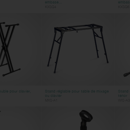
embase...
embase
KXSQ4
KXSQ6
uble pour clavier,
Stand réglable pour table de mixage
Stand 
ou clavier
tenor
MXS-A1
WIS-A3