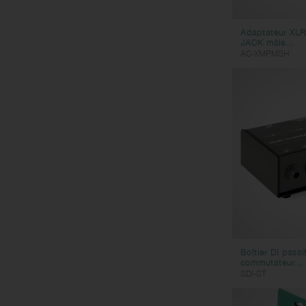
Kazoos
Sifflets
Adaptateur XLR
JACK mâle...
AC-XMPMSH
Boîtier DI passi
commutateur...
SDI-ST