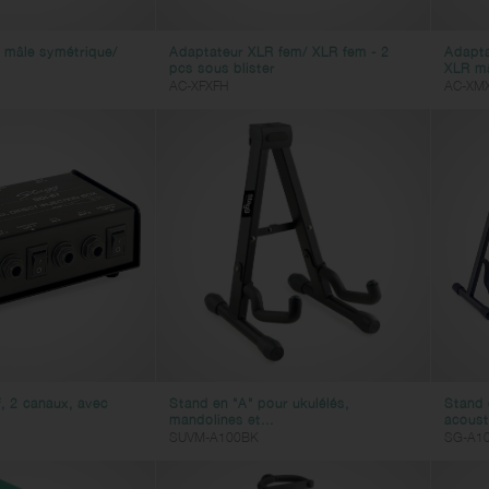
 mâle symétrique/
Adaptateur XLR fem/ XLR fem - 2
Adapta
pcs sous blister
XLR mâ
AC-XFXFH
AC-XM
f, 2 canaux, avec
Stand en "A" pour ukulélés,
Stand 
mandolines et...
acoust
SUVM-A100BK
SG-A1