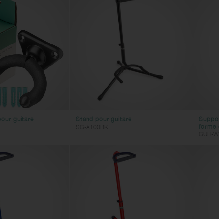
our guitare
Stand pour guitare
Suppor
forme o
SG-A100BK
GUH-W