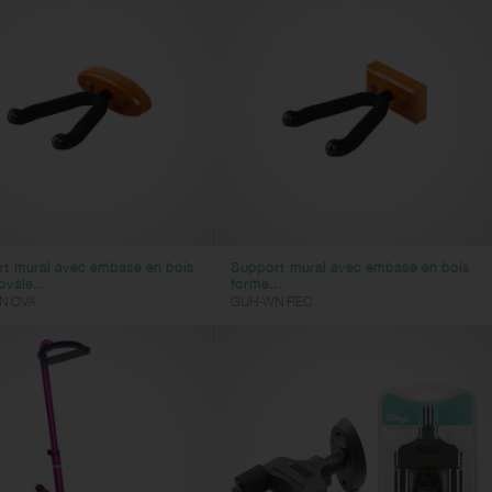
t mural avec embase en bois
Support mural avec embase en bois
vale...
forme...
N OVA
GUH-WN REC