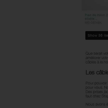
Pied de micro 
pliable...
MIS-0804BK
Show 36 it
Que serait vo
améliorer vot
câbles à la h
Les câbl
Pour pouvoir 
pour vous. 
Des prises ja
faut chez Sta
Nous avons 