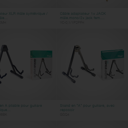
teur XLR mâle symétrique /
Câble adaptateur 1x JACK
le...
mâle.mono/2x jack fem....
XMH
YC-0,1/1P2PFH
en A pliable pour guitare
Stand en "A" pour guitare, avec
ique...
reposoir
08BK
GSQ4