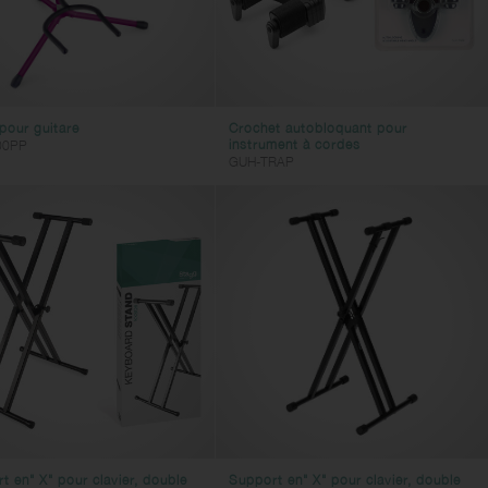
pour guitare
Crochet autobloquant pour
instrument à cordes
00PP
GUH-TRAP
t en" X" pour clavier, double
Support en" X" pour clavier, double