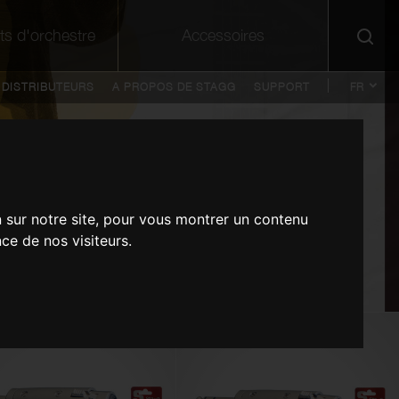
ts d'orchestre
Accessoires
DISTRIBUTEURS
A PROPOS DE STAGG
SUPPORT
FR
DE
EN
NL
n sur notre site, pour vous montrer un contenu
ce de nos visiteurs.
Adaptateur XLR fem./ fiche HP mâle -
Guitare classique électro-acoustique
Manche en bois avec 2 paires de
10PCxSOPRANO SAX REEDS 3