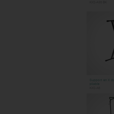
KXS-A35 BK
Support en X do
pliable
KXS-A6