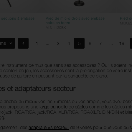
2 sections à embase
Pied de micro droit avec embase
Pied d
noire en fonte
MISQ2
MIS-1120BK
ems
1
...
3
4
5
6
7
...
19
tre instrument de musique sans ses accessoires ? Qu’ils soient 
re confort de jeu, les accessoires sont la prolongation de votre 
ousse de guitare en passant par la banquette de piano.
es et adaptateurs secteur
brancher au mieux vos instruments ou vos amplis, vous avez besoi
Nous proposons une
large panoplie de câbles
comme les câbles micr
ck/jack, RCA/RCA, jack/RCA, XLR/RCA, RCA/XLR, DIN/DIN et bien 
gg.
également des
adaptateurs secteur
de 9 voltes pour que vous puis