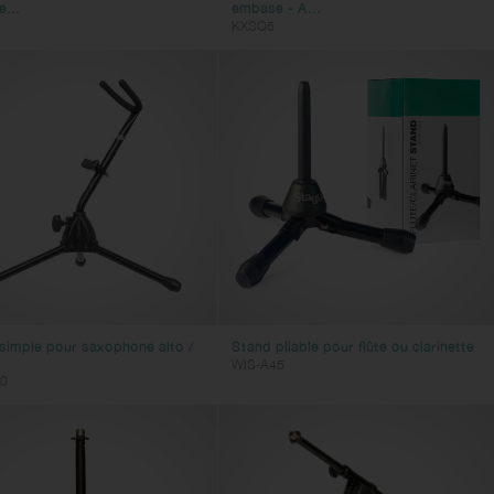
...
embase - A...
KXSQ5
simple pour saxophone alto /
Stand pliable pour flûte ou clarinette
WIS-A45
0