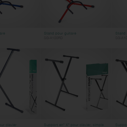
are
Stand pour guitare
Stand 
SG-A100RD
SG-A1
ur clavier
Support en" X" pour clavier, simple
Suppor