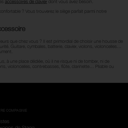
les
accessoires de clavier
dont vous avez besoin.
onfortable ? Vous trouverez le siège parfait parmi notre
ccessoire
eurs que chez vous ? Il est primordial de choisir une housse de
ité. Guitare, cymbales, batterie, clavier, violons, violoncelles…
rument.
, à une place dédiée, où il ne risque ni de tomber, ni de
ons, violoncelles, contrebasses, flûte, clarinette… Pliable ou
RE COMPAGNIE
istes
propos de Stagg