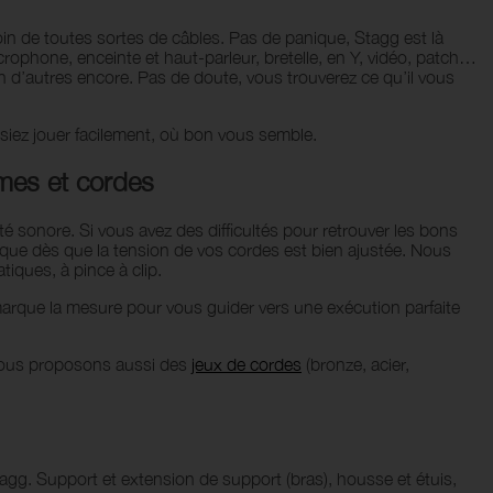
n de toutes sortes de câbles. Pas de panique, Stagg est là
ophone, enceinte et haut-parleur, bretelle, en Y, vidéo, patch…
d’autres encore. Pas de doute, vous trouverez ce qu’il vous
siez jouer facilement, où bon vous semble.
mes et cordes
 sonore. Si vous avez des difficultés pour retrouver les bons
dique dès que la tension de vos cordes est bien ajustée. Nous
ques, à pince à clip.
 marque la mesure pour vous guider vers une exécution parfaite
 vous proposons aussi des
jeux de cordes
(bronze, acier,
tagg. Support et extension de support (bras), housse et étuis,