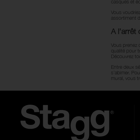
casques et é
Vous voudriez
assortiment 
A l’arrê
Vous prenez d
qualité pour t
Découvrez to
Entre deux sé
s’abimer. Pou
mural, vous tr