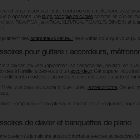
brancher au mieux vos instruments ou vos amplis, vous avez besoi
Nous proposons une
large panoplie de câbles
comme les câbles micr
ck/jack, RCA/RCA, jack/RCA, XLR/RCA, RCA/XLR, DIN/DIN et bien 
gg.
également des
adaptateurs secteur
de 9 voltes pour que vous puis
ssoires pour guitare : accordeurs, métrono
ts à cordes peuvent rapidement se désaccorder, perdant en qualité
ordes à l’oreille, aidez-vous d’un
accordeur
. Cet appareil vous in
s différents modèles d’accordeurs chromatiques ou auto chromati
if très utile pour vous aider à jouer juste :
le métronome
. Celui-ci
ceau.
s devez remplacer une ou plusieurs cordes de votre guitare, nous
ssoires de clavier et banquettes de piano
tre clavier n’a jamais été aussi confortable avec les accessoires S