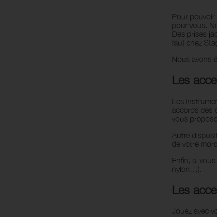
Kazoos
Pour pouvoir 
Sifflets
pour vous. 
Des prises ja
faut chez Sta
Nous avons 
Les acce
Les instrumen
accords des c
vous proposon
Autre disposit
de votre mor
Enfin, si vou
nylon…).
Les acce
Jouez avec vo