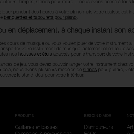
couteurs, lampes, stands pour micro… nous avons pensé à tous 
 jouer pendant des heures à votre piano mais votre assisse est inc
de
banquettes et tabourets pour piano
.
t ou en déplacement, à chaque instant son a
es cours de musique ou vous voulez jouer de votre instrument aill
ransporter votre instrument de musique facilement et en toute sécur
utes nos
housses et étuis
adaptés pour le transport de votre inst
ances de jeu, vous devez pouvoir ranger votre instrument chez vous
r cela, nous avons plusieurs modèles de
stands
pour guitare, viol
ouverez le stand idéal pour votre intérieur.
PRODUITS
BESOIN D'AIDE
NOT
Guitares et basses
Distributeurs
Art
Cymbales & percussions
FAQs
A 