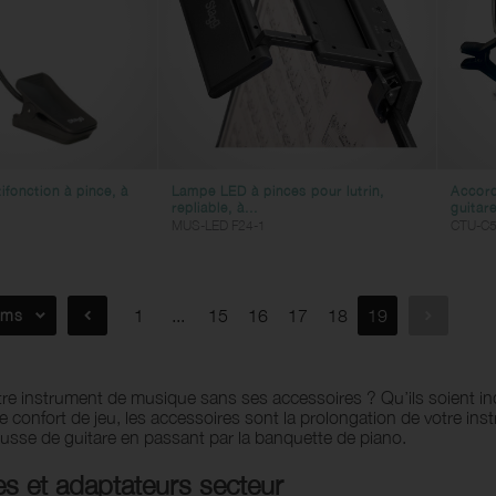
ulélés
Supports pour pédales d'effets
usses et étuis de batterie
ccessoires
ousses et étuis
Câbles instrument
usses et étuis de
plificateurs
Pièces de rechange
rcussions
ands
itares et basses
usses et étuis de cymbales
cordeurs et métronomes
itares électriques
mbales & percussions
usses et étuis de Hardware
pitres et stands pour
itares acoustiques
struments à vent
usses et étuis de baguettes
lairage
fonction à pince, à
Lampe LED à pinces pour lutrin,
Accord
sses
aviers
repliable, à...
guitare
urdines
MUS-LED F24-1
CTU-C5
ches
ngles et harnais
ems
1
...
15
16
17
18
19
ts d'entretien
guettes
rdes pour Quatuor
tre instrument de musique sans ses accessoires ? Qu’ils soient 
chets
re confort de jeu, les accessoires sont la prolongation de votre 
ousse de guitare en passant par la banquette de piano.
es et adaptateurs secteur