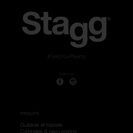
#GetsYouPlaying
Follow us
PRODUITS
Guitares et basses
Cymbales & percussions