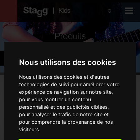
Kids
Produits
Audio &
Guitares et basses
Lighting
Nous utilisons des cookies
Nous utilisons des cookies et d'autres
Produits
technologies de suivi pour améliorer votre
expérience de navigation sur notre site,
Guitares électriques
pour vous montrer un contenu
personnalisé et des publicités ciblées,
Guitares acoustiques
pour analyser le trafic de notre site et
Instruments folk
pour comprendre la provenance de nos
Housses et étuis
visiteurs.
Amplificateurs