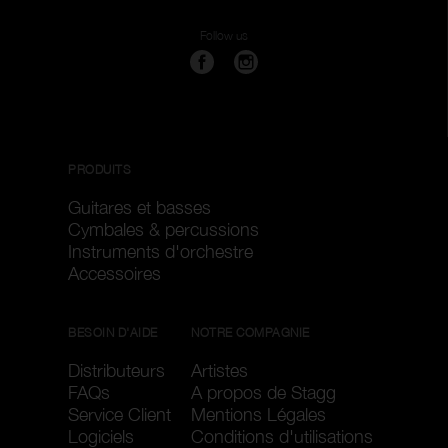
Genghis
Follow us
Taille
1
40
Réinitialister les filtres
Appliquer les filtres
PRODUITS
Guitares et basses
Cymbales & percussions
Instruments d'orchestre
Accessoires
BESOIN D'AIDE
NOTRE COMPAGNIE
Distributeurs
Artistes
FAQs
A propos de Stagg
Service Client
Mentions Légales
Logiciels
Conditions d'utilisations