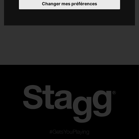
Changer mes préférences
Cloches
Splash
Crash
Ride
China
Gongs
Charleston
Jeux de cymbales
Série
DH
SH
Sensa
Traditional
#GetsYouPlaying