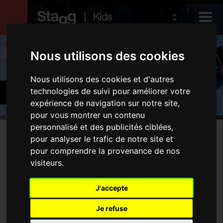
Kids
Produits
Nous utilisons des cookies
Nous utilisons des cookies et d'autres
Audio &
Cymbales & percussions
technologies de suivi pour améliorer votre
Lighting
expérience de navigation sur notre site,
pour vous montrer un contenu
personnalisé et des publicités ciblées,
Produits
pour analyser le trafic de notre site et
Aucune produit ne correspond à votre recherche
pour comprendre la provenance de nos
Batteries
visiteurs.
Cymbales
Percussions
J'accepte
Type
Je refuse