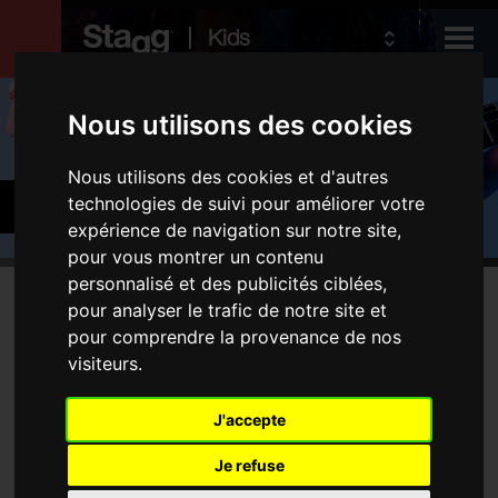
Kids
Produits
Nous utilisons des cookies
Nous utilisons des cookies et d'autres
Audio &
Guitares et basses
technologies de suivi pour améliorer votre
Lighting
expérience de navigation sur notre site,
pour vous montrer un contenu
personnalisé et des publicités ciblées,
Produits
pour analyser le trafic de notre site et
Aucune produit ne correspond à votre recherche
pour comprendre la provenance de nos
Guitares électriques
visiteurs.
Guitares acoustiques
Instruments folk
J'accepte
Housses et étuis
Je refuse
Amplificateurs