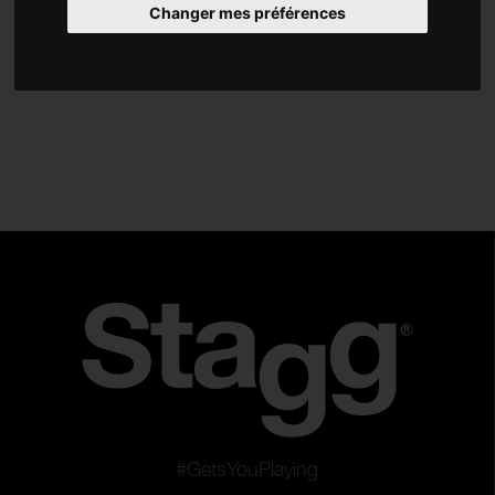
Changer mes préférences
Accessoires
Type
Solid Body
Hollow Body
Guitares enfants
Packs
Réinitialister les filtres
Appliquer les filtres
#GetsYouPlaying