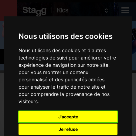
Kids
Produits
Nous utilisons des cookies
Nous utilisons des cookies et d'autres
Audio &
Guitares et basses
Lighting
technologies de suivi pour améliorer votre
expérience de navigation sur notre site,
pour vous montrer un contenu
personnalisé et des publicités ciblées,
Produits
pour analyser le trafic de notre site et
pour comprendre la provenance de nos
Guitares électriques
visiteurs.
Guitares acoustiques
Instruments folk
J'accepte
Housses et étuis
Je refuse
Amplificateurs