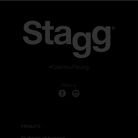
Pièces de rechange
Couleur
Réinitialister les filtres
Appliquer les filtres
#GetsYouPlaying
Follow us
PRODUITS