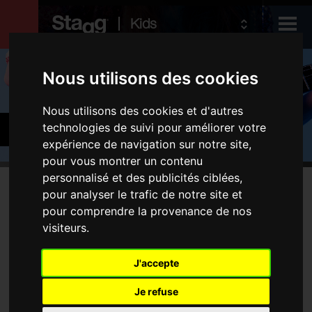
Kids
Produits
Nous utilisons des cookies
Nous utilisons des cookies et d'autres
Audio &
Accessoires
technologies de suivi pour améliorer votre
Lighting
expérience de navigation sur notre site,
pour vous montrer un contenu
personnalisé et des publicités ciblées,
Produits
pour analyser le trafic de notre site et
Aucune produit ne correspond à votre recherche
pour comprendre la provenance de nos
Accordeurs et métronomes
visiteurs.
Stands
Housses et étuis
J'accepte
Type
Je refuse