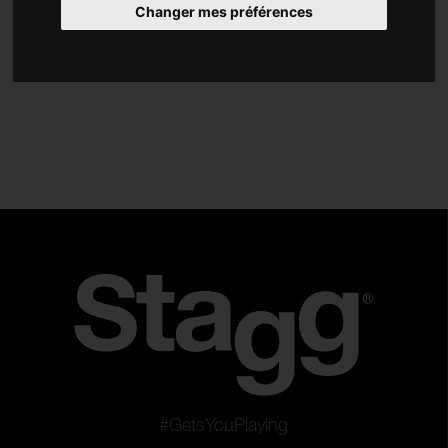
Changer mes préférences
Guitares, basses et instruments folk
Percussions
Instruments d'orchestre
Claviers
Réinitialister les filtres
Appliquer les filtres
#GetsYouPlaying