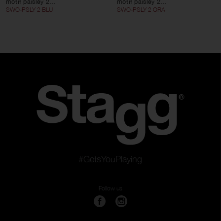
motif paisley 2...
motif paisley 2...
SWO-PSLY 2 BLU
SWO-PSLY 2 ORA
#GetsYouPlaying
Follow us