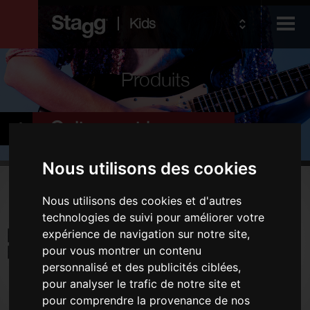
Kids
Produits
Audio &
Guitares et basses
Lighting
Nous utilisons des cookies
Produits
Nous utilisons des cookies et d'autres
Guitares électriques
technologies de suivi pour améliorer votre
expérience de navigation sur notre site,
Guitares acoustiques
pour vous montrer un contenu
Instruments folk
personnalisé et des publicités ciblées,
Housses et étuis
pour analyser le trafic de notre site et
pour comprendre la provenance de nos
Amplificateurs