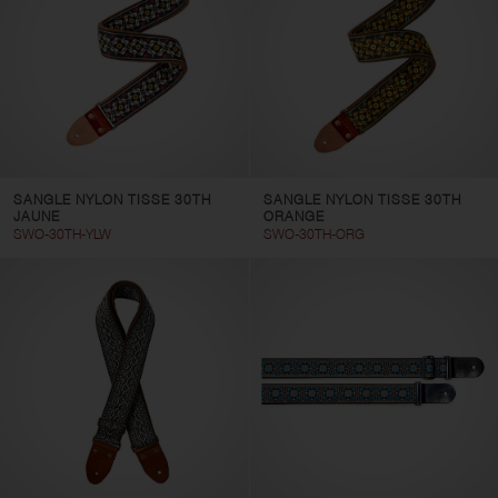
Pièces de rechange
Couleur
SANGLE NYLON TISSE 30TH
SANGLE NYLON TISSE 30TH
Réinitialister les filtres
Appliquer les filtres
JAUNE
ORANGE
SWO-30TH-YLW
SWO-30TH-ORG